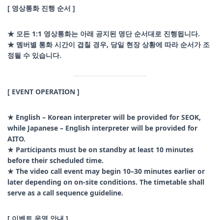
[ 영상통화 진행 순서 ]
★ 모든 1:1 영상통화는 아래 공지된 명단 순서대로 진행됩니다.
★ 멤버별 통화 시간이 겹칠 경우, 당일 현장 상황에 따라 순서가 조
정될 수 있습니다.
[ EVENT OPERATION ]
★ English – Korean interpreter will be provided for SEOK,
while Japanese – English interpreter will be provided for
AITO.
★ Participants must be on standby at least 10 minutes
before their scheduled time.
★ The video call event may begin 10–30 minutes earlier or
later depending on on-site conditions. The timetable shall
serve as a call sequence guideline.
[ 이벤트 운영 안내 ]