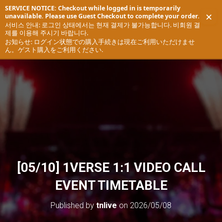
SERVICE NOTICE: Checkout while logged in is temporarily
✕
unavailable. Please use Guest Checkout to complete your order.
T
서비스 안내: 로그인 상태에서는 현재 결제가 불가능합니다. 비회원 결
제를 이용해 주시기 바랍니다.
O
お知らせ: ログイン状態での購入手続きは現在ご利用いただけませ
G
ん。ゲスト購入をご利用ください.
G
L
E
N
A
V
I
G
A
T
I
O
[05/10] 1VERSE 1:1 VIDEO CALL
N
EVENT TIMETABLE
Published by
tnlive
on
2026/05/08