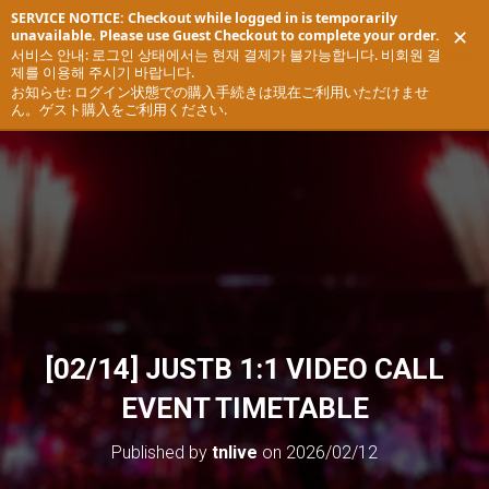
SERVICE NOTICE: Checkout while logged in is temporarily
✕
unavailable. Please use Guest Checkout to complete your order.
T
서비스 안내: 로그인 상태에서는 현재 결제가 불가능합니다. 비회원 결
제를 이용해 주시기 바랍니다.
O
お知らせ: ログイン状態での購入手続きは現在ご利用いただけませ
G
ん。ゲスト購入をご利用ください.
G
L
E
N
A
V
I
G
A
T
I
O
[02/14] JUSTB 1:1 VIDEO CALL
N
EVENT TIMETABLE
Published by
tnlive
on
2026/02/12