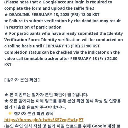
(Please note that a Google account login is required to
complete the form and upload the selfie file.)
★ DEADLINE: FEBRUARY 13, 2025 (FRI) 18:00 KST
★ Failure to submit verification by the deadline may result
in restriction of participation.
★ For participants who have already submitted the Identity
Verification Form: Identity verification will be conducted on
a rolling basis until FEBRUARY 13 (FRI) 21:00 KST.
Completion status can be checked via the indicator on the
video call timetable tracker after FEBRUARY 13 (Fri) 22:00
KST.
[ 참가자 본인 확인 ]
★ 본 이벤트는 참가자 본인 확인이 필수입니다.
★ 모든 참가자는 아래 링크를 통해 본인 확인 양식 작성 및 인증용
셀카 제출을 완료해 주셔야 합니다.
참가자 본인 확인 양식
:
https://forms.gle/c1wVsSKE7wpYwLqP7
(본인 확인 양식 작성 및 셀카 파일 업로드를 위해 Google 계정 로