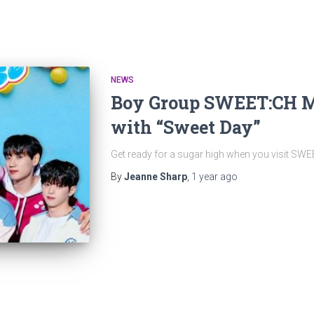
NEWS
Boy Group SWEET:CH Ma
with “Sweet Day”
Get ready for a sugar high when you visit SW
By
Jeanne Sharp
,
1 year
ago